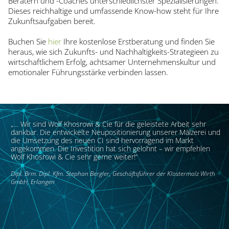
Beratern und -Coaches unterschiedlichster Spezialisierungen.
Dieses reichhaltige und umfassende Know-how steht für Ihre
Zukunftsaufgaben bereit.
Buchen Sie
hier
Ihre kostenlose Erstberatung und finden Sie
heraus, wie sich Zukunfts- und Nachhaltigkeits-Strategieen zu
wirtschaftlichem Erfolg, achtsamer Unternehmenskultur und
emotionaler Führungsstärke verbinden lassen.
„… Wir sind Wolf Khosrowi & Cie für die geleistete Arbeit sehr
dankbar. Die entwickelte Neupositionierung unserer Mälzerei und
die Umsetzung des neuen CI sind hervorragend im Markt
angekommen. Die Investition hat sich gelohnt – wir empfehlen
Wolf Khosrowi & Cie sehr gerne weiter!“
Dipl. Brm. Dipl. Kfm. Stephan Bergler, Geschäftsführer der Klostermalz Wirth
GmbH, Erlangen